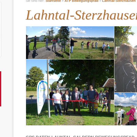
Sie sind hier:
Startseite
»
ATP Bewegungspfad
»
Lahntal-Sterzhausen
Lahntal-Sterzhause