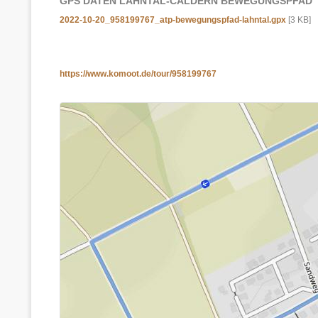
GPS DATEN LAHNTAL-CALDERN BEWEGUNGSPFAD
2022-10-20_958199767_atp-bewegungspfad-lahntal.gpx
[3 KB]
https://www.komoot.de/tour/958199767